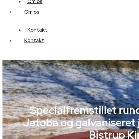
Om os
Om os
Kontakt
Kontakt
Specialfremstillet run
Jatoba og galvaniseret 
Bistrup Ki