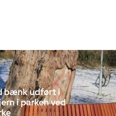
d bænk udført i
jern i parken ved
rke