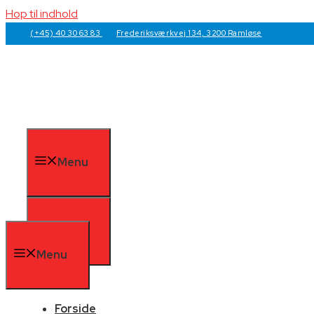
Hop til indhold
(+45) 40 30 63 83
Frederiksværkvej 134, 3200 Ramløse
Menu
Menu
Menu
Forside