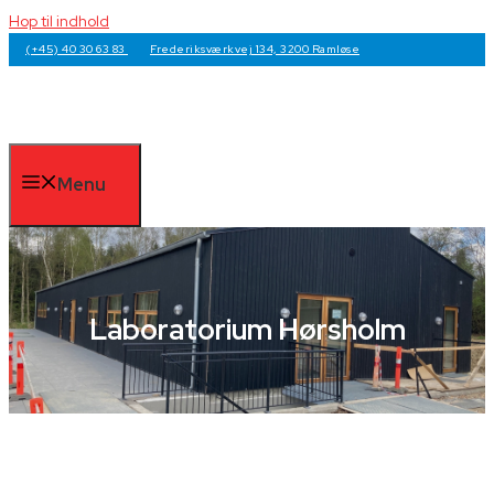
Hop til indhold
(+45) 40 30 63 83
Frederiksværkvej 134, 3200 Ramløse
Menu
Laboratorium Hørsholm